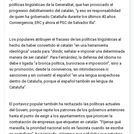
políticas lingüísticas de la Generalitat, que han provocado el
progresivo debilitamiento del catalán, “y eso es responsabilidad
de quien ha gobernado
Catatluña
durante los últimos 40 años:
Convergencia, ERC y ahora el PSC de Salvador
Illa
”.
Los populares atribuyen el fracaso de las políticas lingüísticas al
hecho de haber convertido el catalán “en una herramienta
ideológica” usada para “dividir, señalar e imponer una determinada
manera de ser catalán”. Para Fernández, la defensa del idioma no
debe ir ligada “a bronca política, burocracia e imposición”, sino a
su promoción, desde la convivencia, sin intimidaciones ni
sanciones y sin convertir el español “en una lengua sospechosa
dentro de Cataluña, porque el español también es lengua de
Cataluña”.
El portavoz popular también
ha
rechazado las políticas actuales
del
Govern
, porque repite los patrones de los gobiernos anteriores
hasta el punto de exigir a los ayuntamientos que prioricen la
contratación de empresas que etiqueten en catalán. “Fíjense qué
maravilla, la prioridad nacional solo es fascista cuando se escribe
en castellano”, ha ironizado, al tiempo que señalaba que este tipo