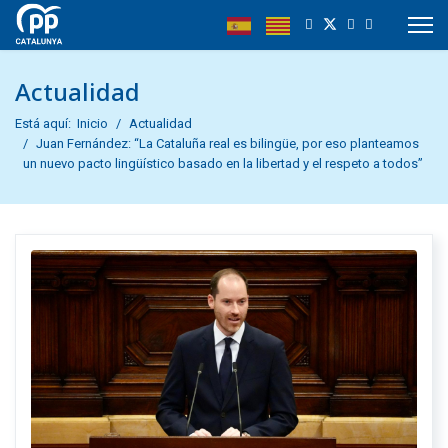
Actualidad
Está aquí:
Inicio
Actualidad
Juan Fernández: “La Cataluña real es bilingüe, por eso planteamos
un nuevo pacto lingüístico basado en la libertad y el respeto a todos”