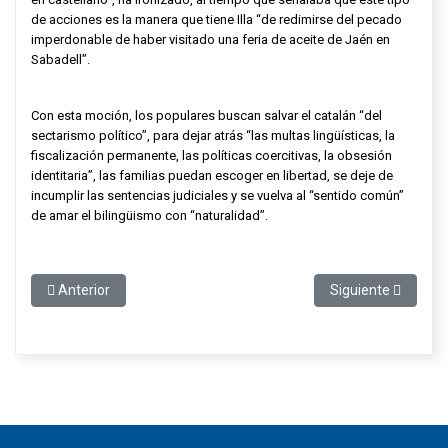
de acciones es la manera que tiene
Illa
“de redimirse del pecado
imperdonable de haber visitado una feria de aceite de Jaén en
Sabadell”.
Con esta moción, los populares buscan salvar el catalán “del
sectarismo político”, para dejar atrás “las multas lingüísticas, la
fiscalización permanente, las políticas coercitivas, la obsesión
identitaria”, las familias puedan escoger en libertad, se deje de
incumplir las sentencias judiciales y se vuelva al “sentido común”
de amar el bilingüismo con “naturalidad”.
Artículo anterior: Alejandro Fernández a Illa: “Tiene a los pro
Artículo siguiente:
Anterior
Siguiente