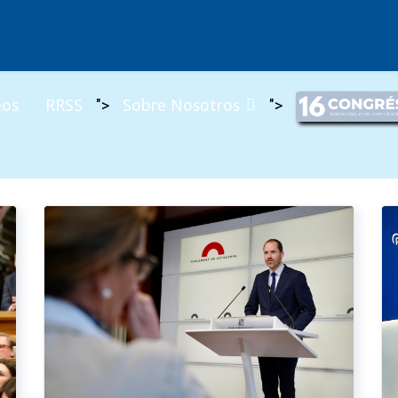
eos
RRSS
Sobre Nosotros
">
">