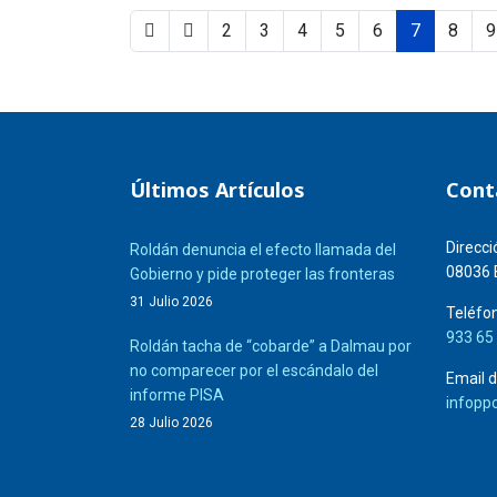
2
3
4
5
6
7
8
9
Últimos Artículos
Cont
Direcci
Roldán denuncia el efecto llamada del
08036 
Gobierno y pide proteger las fronteras
31 Julio 2026
Teléfon
933 65
Roldán tacha de “cobarde” a Dalmau por
no comparecer por el escándalo del
Email d
informe PISA
infopp
28 Julio 2026