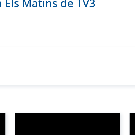
 Els Matins de TV3
rma en Chucky