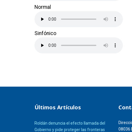
Normal
Sinfónico
Últimos Artículos
Cont
Direcci
Roldán denuncia el efecto llamada del
08036 
Gobierno y pide proteger las fronteras