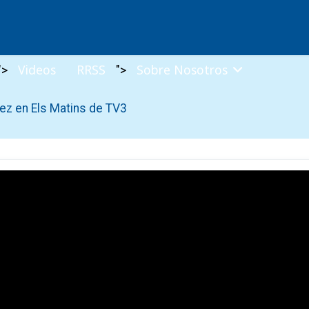
Videos
RRSS
Sobre Nosotros
">
">
ez en Els Matins de TV3