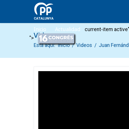
Inicio
Actualidad
current-item active
Videos
">
Está aquí:
Inicio
Videos
Juan Fernánd