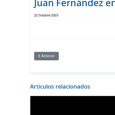
Juan Fernández en
22 Octubre 2025
Artículo anterior: Si digo "Chili", Illa se transfo
Anterior
Artículos relacionados