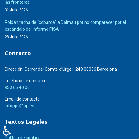
las fronteras
31 Julio 2026
Roldán tacha de “cobarde” a Dalmau por no comparecer por el
escándalo del informe PISA
28 Julio 2026
Contacto
Dirección:
Carrer del Comte d’Urgell, 249 08036 Barcelona
Teléfono de contacto:
933 65 40 00
Email de contacto:
infoppc@pp.es
Textos Legales
♿
Política de cookies