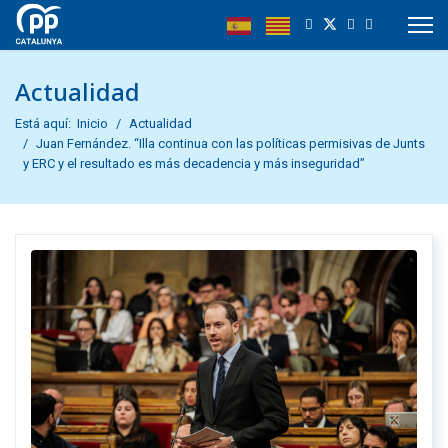
Actualidad
Está aquí:
Inicio
Actualidad
Juan Fernández. “Illa continua con las políticas permisivas de Junts
y ERC y el resultado es más decadencia y más inseguridad”