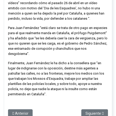
vídeos” recordando cómo el pasado 26 de abril en un vídeo
emitido con motivo del ‘Dia de les Esquadres’, no hubo ni una
mención a quien se ha dejado la piel por Cataluña, a quienes han
perdido, incluso la vida, por defender a los catalanes “.
Para Juan Fernández “está claro se trata de otro pago en especies
para el que realmente manda en Cataluña, el prófugo Puigdemont”
y ha añadido que “se les debería caer la cara de vergüenza, pero lo
que no quieren que se les caiga, es el gobierno de Pedro Sánchez,
ese entramado de corrupción y chanchullos que nos
desgobierna”.
Finalmente, Juan Fernández le ha dicho a la consellera que “en
lugar de indignarse con la oposición, destine más agentes a
patrullar las calles, no a las fronteras, mejore los medios con los
que trabajan los Mossos d’Esquadra, trabaje por ampliar las
plantillas de las policías locales, y sobre todo, apoye a nuestra
policía, no deje que nadie la ataque ni la insulte como están
permitiendo en Cataluña”.
Artículo anterior: Juan Fernández: “Es la primera vez que un go
Artículo siguiente: 
Anterior
Siguiente