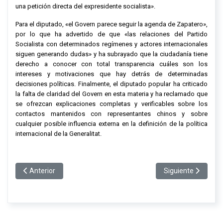
una petición directa del expresidente socialista».
Para el diputado, «el Govern parece seguir la agenda de Zapatero»,
por lo que ha advertido de que «las relaciones del Partido
Socialista con determinados regímenes y actores internacionales
siguen generando dudas» y ha subrayado que la ciudadanía tiene
derecho a conocer con total transparencia cuáles son los
intereses y motivaciones que hay detrás de determinadas
decisiones políticas. Finalmente, el diputado popular ha criticado
la falta de claridad del Govern en esta materia y ha reclamado que
se ofrezcan explicaciones completas y verificables sobre los
contactos mantenidos con representantes chinos y sobre
cualquier posible influencia externa en la definición de la política
internacional de la Generalitat.
Artículo anterior: El PPC reclama modificar la normativa para p
Artículo siguiente:
Anterior
Siguiente