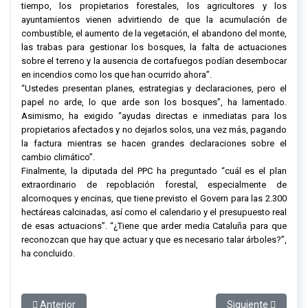
tiempo, los propietarios forestales, los agricultores y los
ayuntamientos vienen advirtiendo de que la acumulación de
combustible, el aumento de la vegetación, el abandono del monte,
las trabas para gestionar los bosques, la falta de actuaciones
sobre el terreno y la ausencia de cortafuegos podían desembocar
en incendios como los que han ocurrido ahora”.
“Ustedes presentan planes, estrategias y declaraciones, pero el
papel no arde, lo que arde son los bosques”, ha lamentado.
Asimismo, ha exigido “ayudas directas e inmediatas para los
propietarios afectados y no dejarlos solos, una vez más, pagando
la factura mientras se hacen grandes declaraciones sobre el
cambio climático”.
Finalmente, la diputada del PPC ha preguntado “cuál es el plan
extraordinario de repoblación forestal, especialmente de
alcornoques y encinas, que tiene previsto el Govern para las 2.300
hectáreas calcinadas, así como el calendario y el presupuesto real
de esas actuacions”. “¿Tiene que arder media Cataluña para que
reconozcan que hay que actuar y que es necesario talar árboles?”,
ha concluido.
Artículo anterior: El PPC reclama un cambio de rumbo para conve
Artículo siguiente:
Anterior
Siguiente