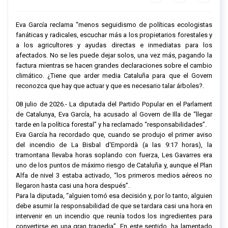
Eva García reclama “menos seguidismo de políticas ecologistas
fanáticas y radicales, escuchar más a los propietarios forestales y
a los agricultores y ayudas directas e inmediatas para los
afectados. No se les puede dejar solos, una vez más, pagando la
factura mientras se hacen grandes declaraciones sobre el cambio
climático. ¿Tiene que arder media Cataluña para que el Govern
reconozca que hay que actuar y que es necesario talar árboles?.
08 julio de 2026.- La diputada del Partido Popular en el Parlament
de Catalunya, Eva García, ha acusado al Govern de Illa de “llegar
tarde en la política forestal” y ha reclamado “responsabilidades”.
Eva García ha recordado que, cuando se produjo el primer aviso
del incendio de La Bisbal d'Empordà (a las 9:17 horas), la
tramontana llevaba horas soplando con fuerza, Les Gavarres era
uno de los puntos de máximo riesgo de Cataluña y, aunque el Plan
Alfa de nivel 3 estaba activado, “los primeros medios aéreos no
llegaron hasta casi una hora después”.
Para la diputada, “alguien tomó esa decisión y, por lo tanto, alguien
debe asumir la responsabilidad de que se tardara casi una hora en
intervenir en un incendio que reunía todos los ingredientes para
convertirse en una gran tragedia”. En este sentido, ha lamentado