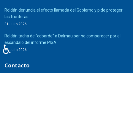
Roldán denuncia el efecto llamada del Gobierno y pide proteger
las fronteras
31 Julio 2026
Roldán tacha de “cobarde” a Dalmau por no comparecer por el
escándalo del informe PISA
♿
28 Julio 2026
Contacto
Dirección:
Carrer del Comte d’Urgell, 249 08036 Barcelona
Teléfono de contacto:
933 65 40 00
Email de contacto:
infoppc@pp.es
Textos Legales